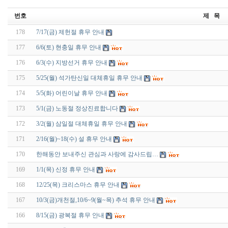
번호
제 목
178
7/17(금) 제헌절 휴무 안내
177
6/6(토) 현충일 휴무 안내
176
6/3(수) 지방선거 휴무 안내
175
5/25(월) 석가탄신일 대체휴일 휴무 안내
174
5/5(화) 어린이날 휴무 안내
173
5/1(금) 노동절 정상진료합니다
172
3/2(월) 삼일절 대체휴일 휴무 안내
171
2/16(월)~18(수) 설 휴무 안내
170
한해동안 보내주신 관심과 사랑에 감사드립…
169
1/1(목) 신정 휴무 안내
168
12/25(목) 크리스마스 휴무 안내
167
10/3(금)개천절,10/6~9(월~목) 추석 휴무 안내
166
8/15(금) 광복절 휴무 안내