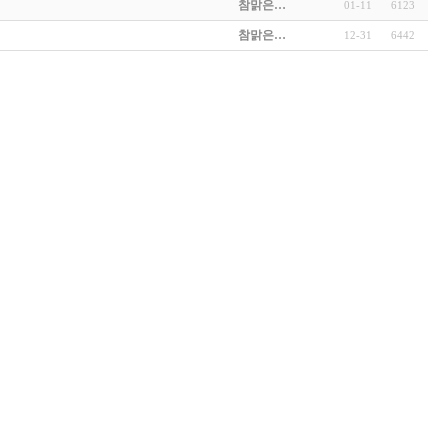
참맑은…
01-11
6123
참맑은…
12-31
6442