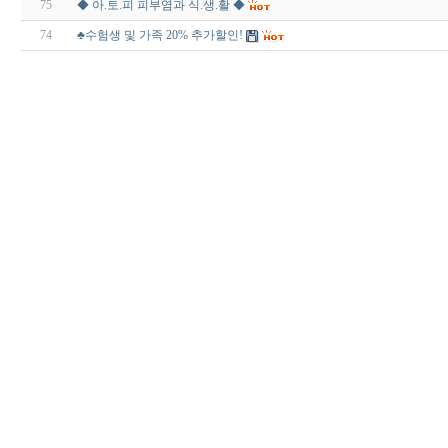
75
◆ 아.토.피 피부염과 식.생.활 ◆
74
♣수험생 및 가족 20% 추가할인!