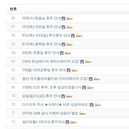
번호
88
10/9(수) 한글날 휴무 안내
87
10/3(목) 개천절 휴무 안내
86
9/12(목)~9/15(일) 추석휴무 안내
85
8/15(목) 광복절 휴무 안내
84
6/6(목) 현충일 휴무 안내
83
5세대 토닝레이저 큐라스레이저 도입!
82
5/6(월) 대체공휴일 휴무 안내
81
첨단 여드름트러블치료 카프리레이저 도입!
80
3/5(화) 오전 휴무, 오후 정상진료합니다
79
삼일절(3/1(금)) 휴무 안내
78
다이어트 주사 ★삭센다★ 바로 상담하세요!
77
2019년 새해 감사 이벤트 당첨자 발표
76
설(2/4(월)~2/6(수)) 휴무안내