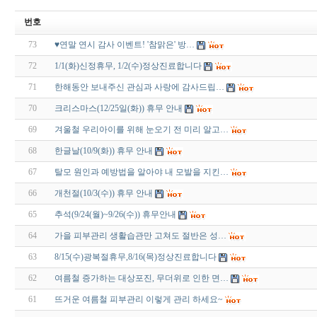
번호
73
♥연말 연시 감사 이벤트! '참맑은' 방…
72
1/1(화)신정휴무, 1/2(수)정상진료합니다
71
한해동안 보내주신 관심과 사랑에 감사드립…
70
크리스마스(12/25일(화)) 휴무 안내
69
겨울철 우리아이를 위해 눈오기 전 미리 알고…
68
한글날(10/9(화)) 휴무 안내
67
탈모 원인과 예방법을 알아야 내 모발을 지킨…
66
개천절(10/3(수)) 휴무 안내
65
추석(9/24(월)~9/26(수)) 휴무안내
64
가을 피부관리 생활습관만 고쳐도 절반은 성…
63
8/15(수)광복절휴무,8/16(목)정상진료합니다
62
여름철 증가하는 대상포진, 무더위로 인한 면…
61
뜨거운 여름철 피부관리 이렇게 관리 하세요~