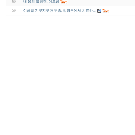
60
내 몸의 불청객, 여드름
59
여름철 지긋지긋한 무좀, 참맑은에서 치료하…