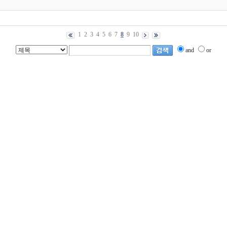
1
2
3
4
5
6
7
8
9
10
and
or