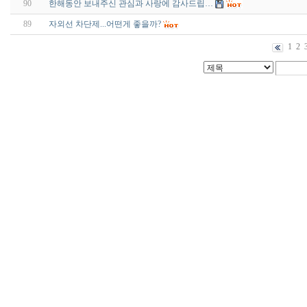
90
한해동안 보내주신 관심과 사랑에 감사드립…
89
자외선 차단제...어떤게 좋을까?
1
2