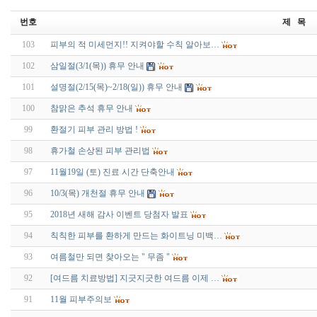
번호
제 목
103
피부의 적 미세먼지!! 지켜야할 수칙 알아보…
102
삼일절(3/1(목)) 휴무 안내
101
설명절(2/15(목)~2/18(일)) 휴무 안내
100
참맑은 추석 휴무 안내
99
환절기 피부 관리 방법 !
98
휴가철 손상된 피부 관리법
97
11월19일 (토) 진료 시간 단축안내
96
10/3(목) 개천절 휴무 안내
95
2018년 새해 감사 이벤트 당첨자 발표
94
칙칙한 피부를 환하게 만드는 화이트닝 미백…
93
여름철만 되면 찾아오는 " 무좀 "
92
[여드름 치료방법] 지긋지긋한 여드름 이제 …
91
11월 피부주의보