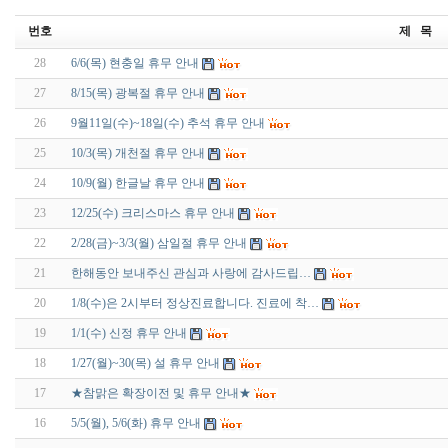
번호
제 목
28
6/6(목) 현충일 휴무 안내
27
8/15(목) 광복절 휴무 안내
26
9월11일(수)~18일(수) 추석 휴무 안내
25
10/3(목) 개천절 휴무 안내
24
10/9(월) 한글날 휴무 안내
23
12/25(수) 크리스마스 휴무 안내
22
2/28(금)~3/3(월) 삼일절 휴무 안내
21
한해동안 보내주신 관심과 사랑에 감사드립…
20
1/8(수)은 2시부터 정상진료합니다. 진료에 착…
19
1/1(수) 신정 휴무 안내
18
1/27(월)~30(목) 설 휴무 안내
17
★참맑은 확장이전 및 휴무 안내★
16
5/5(월), 5/6(화) 휴무 안내