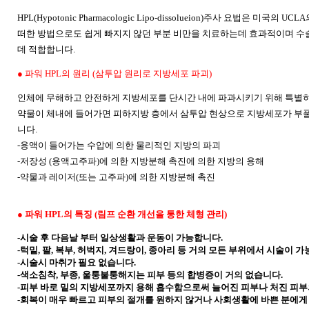
HPL(Hypotonic Pharmacologic Lipo-dissolueion)주사 요법은 미국의 UC
떠한 방법으로도 쉽게 빠지지 않던 부분 비만을 치료하는데 효과적이며
수
데 적합합니다.
●
파워 HPL의 원리 (삼투압 원리로 지방세포 파괴)
인체에 무해하고 안전하게 지방세포를 단시간 내에 파과시키기 위해 특별
약물이 체내에 들어가면 피하지방 층에서 삼투압 현상으로 지방세포가 부풀
니다.
-용액이 들어가는 수압에 의한 물리적인 지방의 파괴
-저장성 (용액고주파)에 의한 지방분해 촉진에 의한 지방의 용해
-약물과 레이저(또는
고주파)에 의한 지방분해 촉진
●
파워 HPL의 특징 (림프 순환 개선을 통한 체형 관리)
-시술 후 다음날 부터 일상생활과 운동이 가능합니다.
-턱밑, 팔, 복부, 허벅지, 겨드랑이, 종아리 등 거의 모든 부위에서 시술이 
-시술시 마취가 필요 없습니다.
-색소침착, 부종, 울퉁불퉁해지는 피부 등의 합병증이 거의 없습니다.
-피부 바로 밑의 지방세포까지 용해 흡수함으로써 늘어진 피부나 처진 피부
-회복이 매우 빠르고 피부의 절개를 원하지 않거나 사회생활에 바쁜 분에