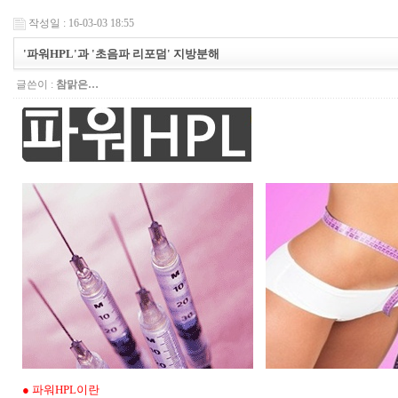
작성일 : 16-03-03 18:55
'파워HPL'과 '초음파 리포덤' 지방분해
글쓴이 :
참맑은…
● 파워HPL이란