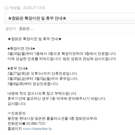
작성일 : 25-02-27 13:51
★참맑은 확장이전 및 휴무 안내★
글쓴이 :
참맑은…
★참맑은 확장이전 및 휴무 안내★
♣확장이전 안내♣
2월24일(월)부터 5층에서 3층으로 확장이전하여 3층에서 진료합니다.
더욱 성실한 진료를 약속드립니다. 많은 성원과 관심에 감사드립니다.
♣휴무 안내♣
2월27일(목)은 오후3시까지 단축진료입니다.
2월28일(금)부터 3월3일(월)까지 휴무입니다.
3월4일(화)부터 정상진료합니다.
내원에 착오 없으시도록 참고 부탁드립니다.
휴무기간에 필요하신 경우 1층 약국에 문의해주시기 바랍니다.
감사합니다.
☞진료문의
봉천동 현대시장 맞은편 홈플러스건물 3층 참맑은피부과
전화문의☎ 02-886-7555
홈페이지
www.charmclinic.kr