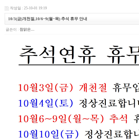
작성일 : 25-10-01 19:19
10/3(금)개천절,10/6~9(월~목) 추석 휴무 안내
글쓴이 :
참맑은…